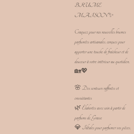
BRUME
MAISON
✨
Craquez pour nos nouvelles brumes
parfumées artisanales, conçues pour
apporter une touche de fraîcheur et de
douceur à votre intérieur au quotidien.
🏡💖
🌸 Des senteurs raffinées et
envoûtantes
🌿 Élaborées avec soin à partir de
parfums de Grasse
💎 Idéales pour parfumer vos pièces,