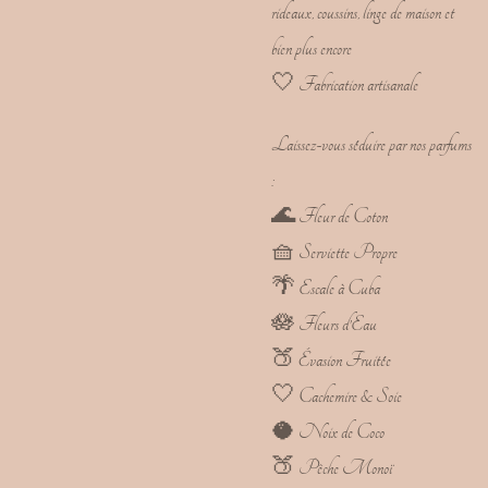
rideaux, coussins, linge de maison et
bien plus encore
🤍 Fabrication artisanale
Laissez-vous séduire par nos parfums
:
🌊 Fleur de Coton
🧺 Serviette Propre
🌴 Escale à Cuba
🪷 Fleurs d’Eau
🍑 Évasion Fruitée
🤍 Cachemire & Soie
🥥 Noix de Coco
🍑 Pêche Monoï