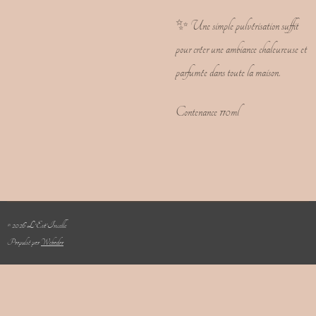
✨ Une simple pulvérisation suffit
pour créer une ambiance chaleureuse et
parfumée dans toute la maison.
Contenance 110ml
© 2026 L'Est'Incelle
Propulsé par
Webador