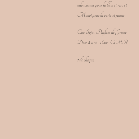
adoucissant pour la bleu et rose et
Monoï pour la verte et jaune
Cire Soja , Parfum de Grasse
Dose à 10% . Sans CMR
1 de chaque